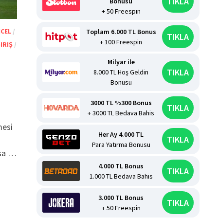
TIKLA
Bonusu
+ 50 Freespin
NCEL
/
Toplam 6.000 TL Bonus
TIKLA
+ 100 Freespin
IRIŞ
/
Milyar ile
TIKLA
8.000 TL Hoş Geldin
Bonusu
3000 TL %300 Bonus
TIKLA
+ 3000 TL Bedava Bahis
mesi
Her Ay 4.000 TL
TIKLA
Para Yatırma Bonusu
rsa …
4.000 TL Bonus
TIKLA
1.000 TL Bedava Bahis
3.000 TL Bonus
TIKLA
+ 50 Freespin