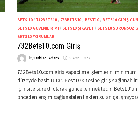
BETS 10
/
732BETS10
/
733BETS10
/
BEST10
/
BETS10 GIRIŞ GÜ
BETS10 GÜVENILIR MI
/
BETS10 ŞIKAYET
/
BETS10 SORUNSUZ G
BETS10 YORUMLAR
732Bets10.com Giriş
by
Bahisci Adam
8 April 2022
732Bets10.com giriş yapabilme işlemlerini minimum
düzeyde basit tutar. Best10 sitesine giriş sağlanabil
için site sürekli olarak güncellenmektedir. Bets10’un
önceden erişim sağlanabilen linkleri şu an çalışmıyo