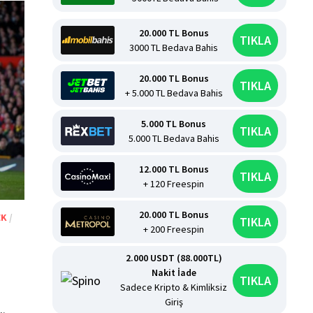
20.000 TL Bonus
TIKLA
3000 TL Bedava Bahis
20.000 TL Bonus
TIKLA
+ 5.000 TL Bedava Bahis
5.000 TL Bonus
TIKLA
5.000 TL Bedava Bahis
12.000 TL Bonus
TIKLA
+ 120 Freespin
20.000 TL Bonus
EK
/
TIKLA
+ 200 Freespin
2.000 USDT (88.000TL)
Nakit İade
TIKLA
Sadece Kripto & Kimliksiz
Giriş