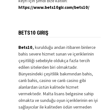
keyfi için şimdi bize katılın:
https://www.bets10gir.com/bets10/
BETS10 GIRIŞ
Bets10
,
kurulduğu andan itibaren binlerce
bahis severe hizmet sunan ve içeriklerinin
çeşitliliği sebebiyle oldukça fazla tercih
edilen sitelerden biri olmaktadır.
Bünyesindeki çeşitlilik bakımından bahis,
canlı bahis, casino ve canlı casino gibi
alanlardan üstün kalitede hizmet
vermektedir. Malta lisans belgesine sahip
olmakta ve sunduğu oyun içeriklerinin en iyi
sağlayıcılar ile kaliteden ödün vermeden