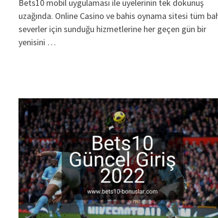
Bets10 mobil uygulaması ile üyelerinin tek dokunuş
uzağında. Online Casino ve bahis oynama sitesi tüm ba
severler için sunduğu hizmetlerine her geçen gün bir
yenisini …