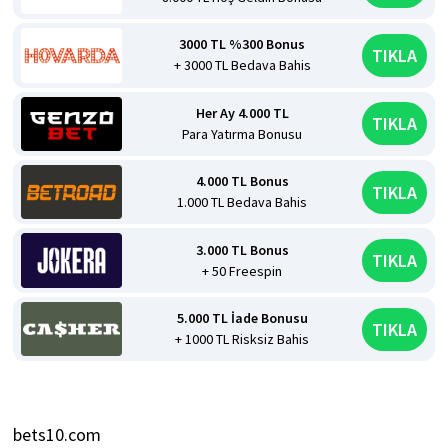
3000 TL %300 Bonus
TIKLA
+ 3000 TL Bedava Bahis
Her Ay 4.000 TL
TIKLA
Para Yatırma Bonusu
4.000 TL Bonus
TIKLA
1.000 TL Bedava Bahis
3.000 TL Bonus
TIKLA
+ 50 Freespin
5.000 TL İade Bonusu
TIKLA
+ 1000 TL Risksiz Bahis
bets10.com