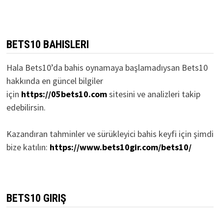
BETS10 BAHISLERI
Hala Bets10’da bahis oynamaya başlamadıysan Bets10
hakkında en güncel bilgiler
için
https://05bets10.com
sitesini ve analizleri takip
edebilirsin.
Kazandıran tahminler ve sürükleyici bahis keyfi için şimdi
bize katılın:
https://www.bets10gir.com/bets10/
BETS10 GIRIŞ