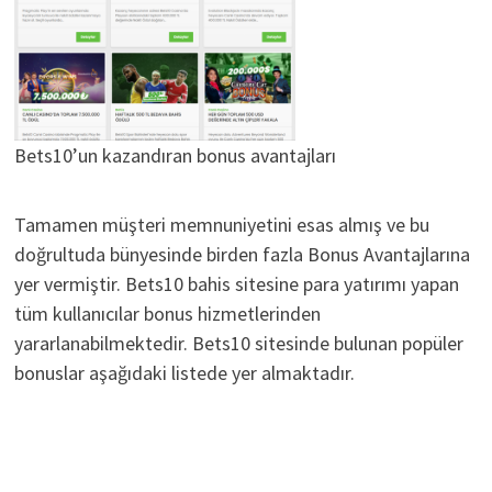
Bets10’un kazandıran bonus avantajları
Tamamen müşteri memnuniyetini esas almış ve bu
doğrultuda bünyesinde birden fazla Bonus Avantajlarına
yer vermiştir. Bets10 bahis sitesine para yatırımı yapan
tüm kullanıcılar bonus hizmetlerinden
yararlanabilmektedir. Bets10 sitesinde bulunan popüler
bonuslar aşağıdaki listede yer almaktadır.