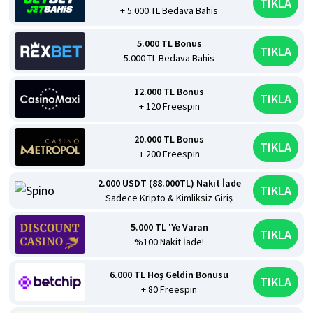
TIKLA
+ 5.000 TL Bedava Bahis
5.000 TL Bonus
TIKLA
5.000 TL Bedava Bahis
12.000 TL Bonus
TIKLA
+ 120 Freespin
20.000 TL Bonus
TIKLA
+ 200 Freespin
2.000 USDT (88.000TL) Nakit İade
TIKLA
Sadece Kripto & Kimliksiz Giriş
5.000 TL 'Ye Varan
TIKLA
%100 Nakit İade!
6.000 TL Hoş Geldin Bonusu
TIKLA
+ 80 Freespin