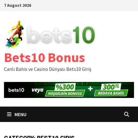
Skip
7 August 2026
to
content
Bets10 Bonus
Canlı Bahis ve Casino Dünyası Bets10 Giriş
MENU