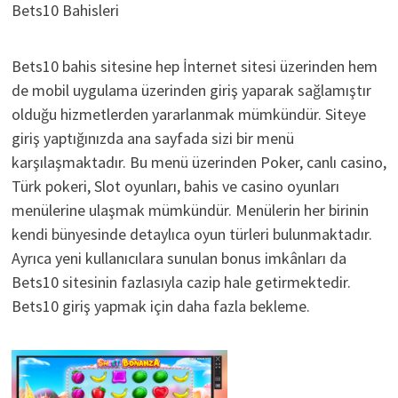
Bets10 Bahisleri
Bets10 bahis sitesine hep İnternet sitesi üzerinden hem
de mobil uygulama üzerinden giriş yaparak sağlamıştır
olduğu hizmetlerden yararlanmak mümkündür. Siteye
giriş yaptığınızda ana sayfada sizi bir menü
karşılaşmaktadır. Bu menü üzerinden Poker, canlı casino,
Türk pokeri, Slot oyunları, bahis ve casino oyunları
menülerine ulaşmak mümkündür. Menülerin her birinin
kendi bünyesinde detaylıca oyun türleri bulunmaktadır.
Ayrıca yeni kullanıcılara sunulan bonus imkânları da
Bets10 sitesinin fazlasıyla cazip hale getirmektedir.
Bets10 giriş yapmak için daha fazla bekleme.