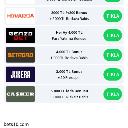
3000 TL %300 Bonus
TIKLA
+ 3000 TL Bedava Bahis
Her Ay 4.000 TL
TIKLA
Para Yatırma Bonusu
4.000 TL Bonus
TIKLA
1.000 TL Bedava Bahis
3.000 TL Bonus
TIKLA
+ 50 Freespin
5.000 TL İade Bonusu
TIKLA
+ 1000 TL Risksiz Bahis
bets10.com