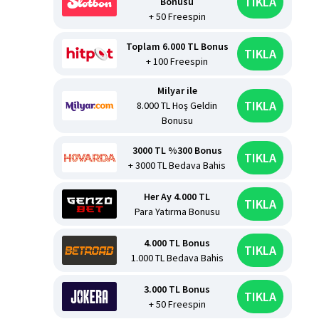
TIKLA
Bonusu
+ 50 Freespin
Toplam 6.000 TL Bonus
TIKLA
+ 100 Freespin
Milyar ile
TIKLA
8.000 TL Hoş Geldin
Bonusu
3000 TL %300 Bonus
TIKLA
+ 3000 TL Bedava Bahis
Her Ay 4.000 TL
TIKLA
Para Yatırma Bonusu
4.000 TL Bonus
TIKLA
1.000 TL Bedava Bahis
3.000 TL Bonus
TIKLA
+ 50 Freespin