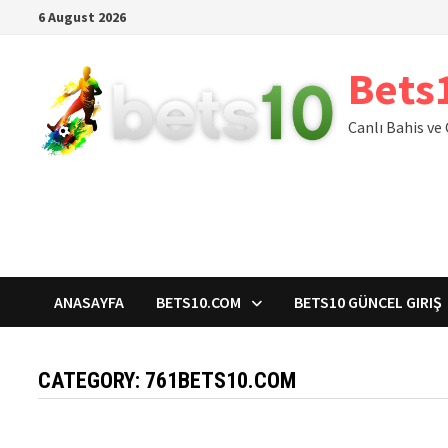
Skip
6 August 2026
to
content
Bets
Canlı Bahis ve
ANASAYFA
BETS10.COM
BETS10 GÜNCEL GIRIŞ
CATEGORY:
761BETS10.COM