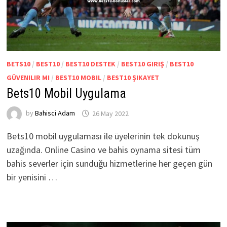
BETS10
/
BEST10
/
BEST10 DESTEK
/
BEST10 GIRIŞ
/
BEST10
GÜVENILIR MI
/
BEST10 MOBIL
/
BEST10 ŞIKAYET
Bets10 Mobil Uygulama
by
Bahisci Adam
26 May 2022
Bets10 mobil uygulaması ile üyelerinin tek dokunuş
uzağında. Online Casino ve bahis oynama sitesi tüm
bahis severler için sunduğu hizmetlerine her geçen gün
bir yenisini …