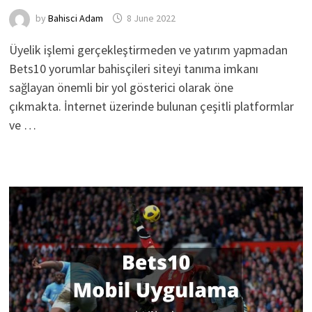
by
Bahisci Adam
8 June 2022
Üyelik işlemi gerçekleştirmeden ve yatırım yapmadan
Bets10 yorumlar bahisçileri siteyi tanıma imkanı
sağlayan önemli bir yol gösterici olarak öne
çıkmakta. İnternet üzerinde bulunan çeşitli platformlar
ve …