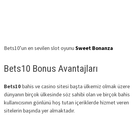
Bets10’un en sevilen slot oyunu
Sweet Bonanza
Bets10 Bonus Avantajları
Bets10
bahis ve casino sitesi başta ülkemiz olmak üzere
dünyanın birçok ülkesinde söz sahibi olan ve birçok bahis
kullanıcısının gönlünü hoş tutan içeriklerde hizmet veren
sitelerin başında yer almaktadır.