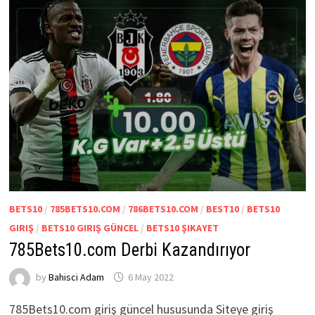
BETS10
/
785BETS10.COM
/
786BETS10.COM
/
BEST10
/
BETS10
GIRIŞ
/
BETS10 GIRIŞ GÜNCEL
/
BETS10 ŞIKAYET
785Bets10.com Derbi Kazandırıyor
by
Bahisci Adam
6 May 2022
785Bets10.com giriş güncel hususunda Siteye giriş