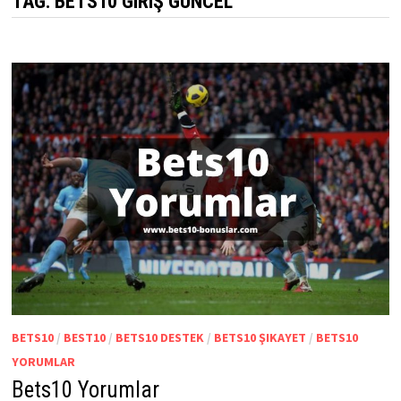
TAG:
BETS10 GIRIŞ GÜNCEL
BETS10
/
BEST10
/
BETS10 DESTEK
/
BETS10 ŞIKAYET
/
BETS10
YORUMLAR
Bets10 Yorumlar