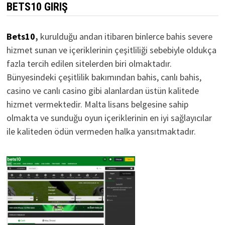
BETS10 GIRIŞ
Bets10
,
kurulduğu andan itibaren binlerce bahis severe
hizmet sunan ve içeriklerinin çeşitliliği sebebiyle oldukça
fazla tercih edilen sitelerden biri olmaktadır.
Bünyesindeki çeşitlilik bakımından bahis, canlı bahis,
casino ve canlı casino gibi alanlardan üstün kalitede
hizmet vermektedir. Malta lisans belgesine sahip
olmakta ve sunduğu oyun içeriklerinin en iyi sağlayıcılar
ile kaliteden ödün vermeden halka yansıtmaktadır.