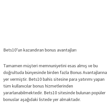
Bets10’un kazandıran bonus avantajları
Tamamen müşteri memnuniyetini esas almış ve bu
doğrultuda bünyesinde birden fazla Bonus Avantajlarına
yer vermiştir. Bets10 bahis sitesine para yatırımı yapan
tüm kullanıcılar bonus hizmetlerinden
yararlanabilmektedir. Bets10 sitesinde bulunan popüler
bonuslar aşağıdaki listede yer almaktadır.