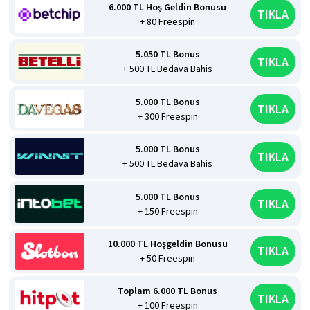
6.000 TL Hoş Geldin Bonusu
TIKLA
+ 80 Freespin
5.050 TL Bonus
TIKLA
+ 500 TL Bedava Bahis
5.000 TL Bonus
TIKLA
+ 300 Freespin
5.000 TL Bonus
TIKLA
+ 500 TL Bedava Bahis
5.000 TL Bonus
TIKLA
+ 150 Freespin
10.000 TL Hoşgeldin Bonusu
TIKLA
+ 50 Freespin
Toplam 6.000 TL Bonus
TIKLA
+ 100 Freespin