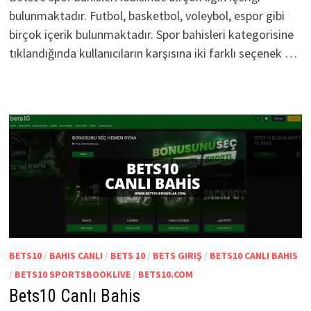
bulunmaktadır. Futbol, basketbol, voleybol, espor gibi
birçok içerik bulunmaktadır. Spor bahisleri kategorisine
tıklandığında kullanıcıların karşısına iki farklı seçenek …
BETS10
/
BAHIS CANLI
/
BETS 10
/
BETS GIRIŞ
/
BETS10 CANLI BAHIS
/
BETS10 SPORTSBOOKLIVE
/
BETS10.COM
Bets10 Canlı Bahis