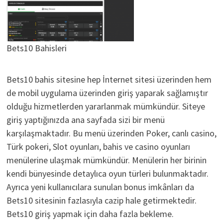
Bets10 Bahisleri
Bets10 bahis sitesine hep İnternet sitesi üzerinden hem
de mobil uygulama üzerinden giriş yaparak sağlamıştır
olduğu hizmetlerden yararlanmak mümkündür. Siteye
giriş yaptığınızda ana sayfada sizi bir menü
karşılaşmaktadır. Bu menü üzerinden Poker, canlı casino,
Türk pokeri, Slot oyunları, bahis ve casino oyunları
menülerine ulaşmak mümkündür. Menülerin her birinin
kendi bünyesinde detaylıca oyun türleri bulunmaktadır.
Ayrıca yeni kullanıcılara sunulan bonus imkânları da
Bets10 sitesinin fazlasıyla cazip hale getirmektedir.
Bets10 giriş yapmak için daha fazla bekleme.