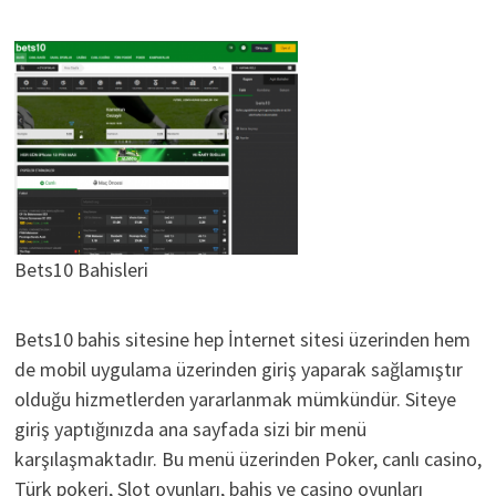
Bets10 Bahisleri
Bets10 bahis sitesine hep İnternet sitesi üzerinden hem
de mobil uygulama üzerinden giriş yaparak sağlamıştır
olduğu hizmetlerden yararlanmak mümkündür. Siteye
giriş yaptığınızda ana sayfada sizi bir menü
karşılaşmaktadır. Bu menü üzerinden Poker, canlı casino,
Türk pokeri, Slot oyunları, bahis ve casino oyunları