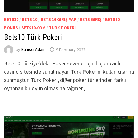
BETS10
/
BETS 10
/
BETS 10 GIRIŞ YAP
/
BETS GIRIŞ
/
BETS10
BONUS
/
BETS10.COM
/
TÜRK POKERI
Bets10 Türk Pokeri
by
Bahisci Adam
9 February 2022
Bets10 Türkiye’deki Poker severler için hiçbir canlı
casino sitesinde sunulmayan Türk Pokerini kullanıcılarına
sunmuştur. Türk Pokeri, diğer poker türlerinden farklı
oynanan bir oyun olmasına rağmen, …