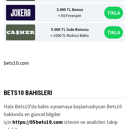
3.000 TL Bonus
TIKLA
+ 50 Freespin
5.000 TL İade Bonusu
TIKLA
+ 1000 TL Risksiz Bahis
bets10.com
BETS10 BAHISLERI
Hala Bets10’da bahis oynamaya başlamadıysan Bets10
hakkında en güncel bilgiler
için
https://05bets10.com
sitesini ve analizleri takip