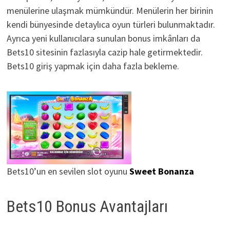
menülerine ulaşmak mümkündür. Menülerin her birinin
kendi bünyesinde detaylıca oyun türleri bulunmaktadır.
Ayrıca yeni kullanıcılara sunulan bonus imkânları da
Bets10 sitesinin fazlasıyla cazip hale getirmektedir.
Bets10 giriş yapmak için daha fazla bekleme.
Bets10’un en sevilen slot oyunu
Sweet Bonanza
Bets10 Bonus Avantajları