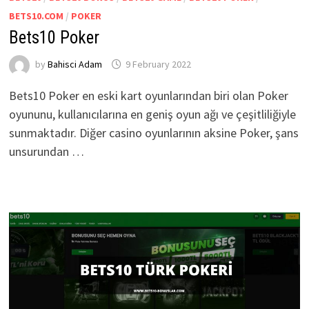
BETS10.COM
/
POKER
Bets10 Poker
by
Bahisci Adam
9 February 2022
Bets10 Poker en eski kart oyunlarından biri olan Poker
oyununu, kullanıcılarına en geniş oyun ağı ve çeşitliliğiyle
sunmaktadır. Diğer casino oyunlarının aksine Poker, şans
unsurundan …