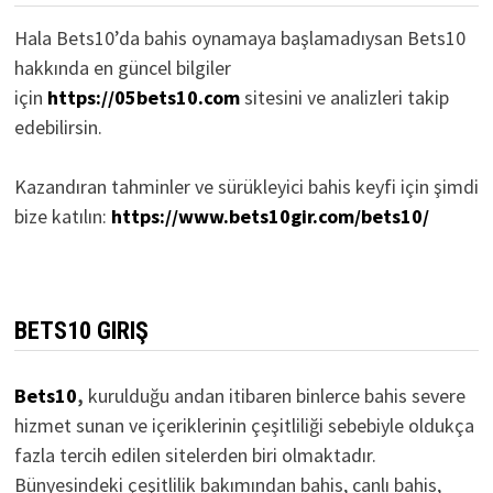
Hala Bets10’da bahis oynamaya başlamadıysan Bets10
hakkında en güncel bilgiler
için
https://05bets10.com
sitesini ve analizleri takip
edebilirsin.
Kazandıran tahminler ve sürükleyici bahis keyfi için şimdi
bize katılın:
https://www.bets10gir.com/bets10/
BETS10 GIRIŞ
Bets10
,
kurulduğu andan itibaren binlerce bahis severe
hizmet sunan ve içeriklerinin çeşitliliği sebebiyle oldukça
fazla tercih edilen sitelerden biri olmaktadır.
Bünyesindeki çeşitlilik bakımından bahis, canlı bahis,