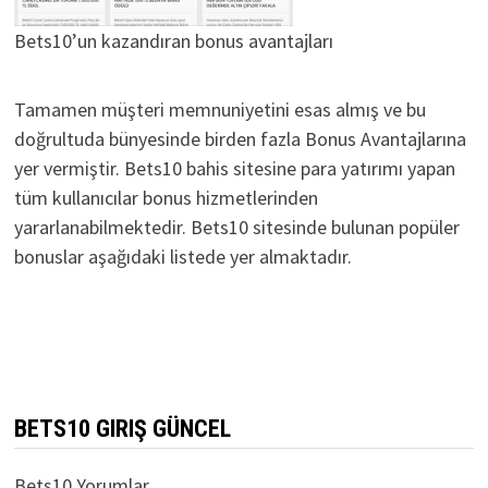
Bets10’un kazandıran bonus avantajları
Tamamen müşteri memnuniyetini esas almış ve bu
doğrultuda bünyesinde birden fazla Bonus Avantajlarına
yer vermiştir. Bets10 bahis sitesine para yatırımı yapan
tüm kullanıcılar bonus hizmetlerinden
yararlanabilmektedir. Bets10 sitesinde bulunan popüler
bonuslar aşağıdaki listede yer almaktadır.
BETS10 GIRIŞ GÜNCEL
Bets10 Yorumlar