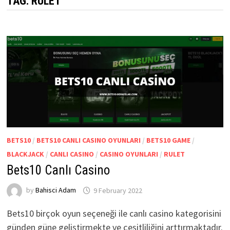
TAG:
RULET
BETS10
/
BETS10 CANLI CASINO OYUNLARI
/
BETS10 GAME
/
BLACKJACK
/
CANLI CASINO
/
CASINO OYUNLARI
/
RULET
Bets10 Canlı Casino
by
Bahisci Adam
9 February 2022
Bets10 birçok oyun seçeneği ile canlı casino kategorisini
günden güne geliştirmekte ve çeşitliliğini arttırmaktadır.