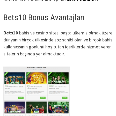
Bets10 Bonus Avantajları
Bets10
bahis ve casino sitesi başta ülkemiz olmak üzere
dünyanın birçok ülkesinde söz sahibi olan ve birçok bahis
kullanıcısının gönlünü hoş tutan içeriklerde hizmet veren
sitelerin başında yer almaktadır.