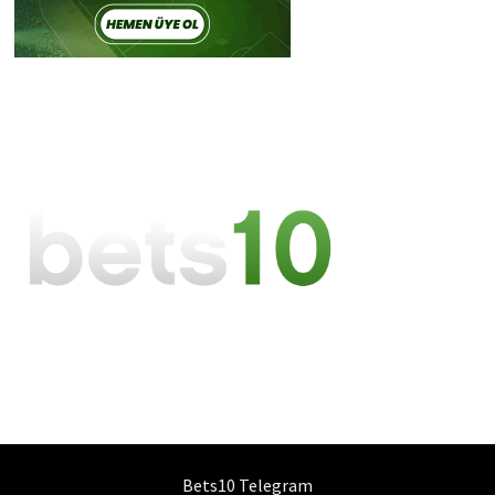
Bets10 Telegram