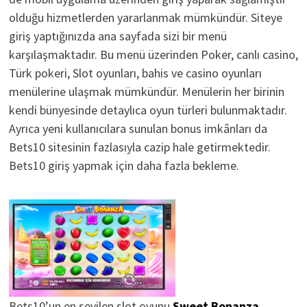
olduğu hizmetlerden yararlanmak mümkündür. Siteye
giriş yaptığınızda ana sayfada sizi bir menü
karşılaşmaktadır. Bu menü üzerinden Poker, canlı casino,
Türk pokeri, Slot oyunları, bahis ve casino oyunları
menülerine ulaşmak mümkündür. Menülerin her birinin
kendi bünyesinde detaylıca oyun türleri bulunmaktadır.
Ayrıca yeni kullanıcılara sunulan bonus imkânları da
Bets10 sitesinin fazlasıyla cazip hale getirmektedir.
Bets10 giriş yapmak için daha fazla bekleme.
Bets10’un en sevilen slot oyunu
Sweet Bonanza