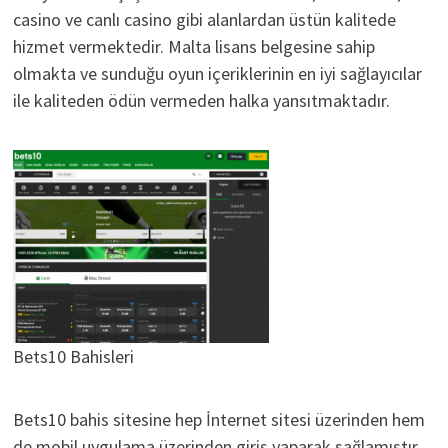
casino ve canlı casino gibi alanlardan üstün kalitede
hizmet vermektedir. Malta lisans belgesine sahip
olmakta ve sunduğu oyun içeriklerinin en iyi sağlayıcılar
ile kaliteden ödün vermeden halka yansıtmaktadır.
Bets10 Bahisleri
Bets10 bahis sitesine hep İnternet sitesi üzerinden hem
de mobil uygulama üzerinden giriş yaparak sağlamıştır