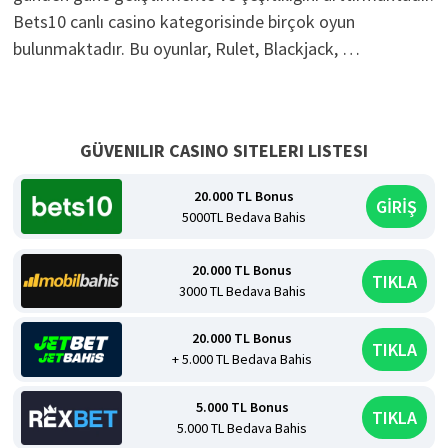
Bets10 canlı casino kategorisinde birçok oyun
bulunmaktadır. Bu oyunlar, Rulet, Blackjack, …
GÜVENILIR CASINO SITELERI LISTESI
20.000 TL Bonus
GİRİŞ
5000TL Bedava Bahis
20.000 TL Bonus
TIKLA
3000 TL Bedava Bahis
20.000 TL Bonus
TIKLA
+ 5.000 TL Bedava Bahis
5.000 TL Bonus
TIKLA
5.000 TL Bedava Bahis