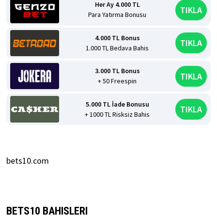
Her Ay 4.000 TL
TIKLA
Para Yatırma Bonusu
4.000 TL Bonus
TIKLA
1.000 TL Bedava Bahis
3.000 TL Bonus
TIKLA
+ 50 Freespin
5.000 TL İade Bonusu
TIKLA
+ 1000 TL Risksiz Bahis
bets10.com
BETS10 BAHISLERI