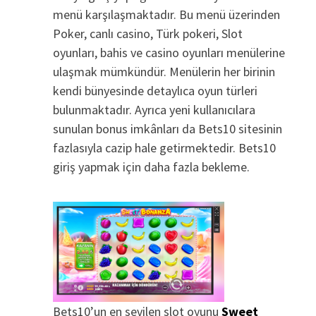
menü karşılaşmaktadır. Bu menü üzerinden
Poker, canlı casino, Türk pokeri, Slot
oyunları, bahis ve casino oyunları menülerine
ulaşmak mümkündür. Menülerin her birinin
kendi bünyesinde detaylıca oyun türleri
bulunmaktadır. Ayrıca yeni kullanıcılara
sunulan bonus imkânları da Bets10 sitesinin
fazlasıyla cazip hale getirmektedir. Bets10
giriş yapmak için daha fazla bekleme.
Bets10’un en sevilen slot oyunu
Sweet