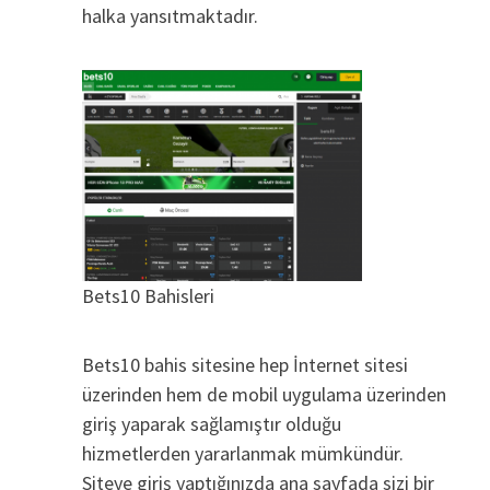
halka yansıtmaktadır.
Bets10 Bahisleri
Bets10 bahis sitesine hep İnternet sitesi
üzerinden hem de mobil uygulama üzerinden
giriş yaparak sağlamıştır olduğu
hizmetlerden yararlanmak mümkündür.
Siteye giriş yaptığınızda ana sayfada sizi bir