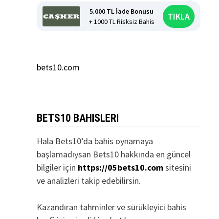
5.000 TL İade Bonusu
TIKLA
+ 1000 TL Risksiz Bahis
bets10.com
BETS10 BAHISLERI
Hala Bets10’da bahis oynamaya
başlamadıysan Bets10 hakkında en güncel
bilgiler için
https://05bets10.com
sitesini
ve analizleri takip edebilirsin.
Kazandıran tahminler ve sürükleyici bahis