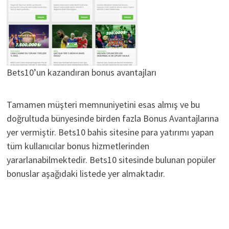
Bets10’un kazandıran bonus avantajları
Tamamen müşteri memnuniyetini esas almış ve bu
doğrultuda bünyesinde birden fazla Bonus Avantajlarına
yer vermiştir. Bets10 bahis sitesine para yatırımı yapan
tüm kullanıcılar bonus hizmetlerinden
yararlanabilmektedir. Bets10 sitesinde bulunan popüler
bonuslar aşağıdaki listede yer almaktadır.