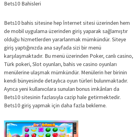
Bets10 Bahisleri
Bets10 bahis sitesine hep İnternet sitesi üzerinden hem
de mobil uygulama üzerinden giriş yaparak sağlamıştır
olduğu hizmetlerden yararlanmak mümkündür. Siteye
giriş yaptığınızda ana sayfada sizi bir menü
karşılaşmaktadır. Bu menü üzerinden Poker, canlı casino,
Türk pokeri, Slot oyunları, bahis ve casino oyunları
menülerine ulaşmak mümkündür. Menülerin her birinin
kendi bünyesinde detaylıca oyun türleri bulunmaktadır.
Ayrıca yeni kullanıcılara sunulan bonus imkânları da
Bets10 sitesinin fazlasıyla cazip hale getirmektedir.
Bets10 giriş yapmak için daha fazla bekleme.